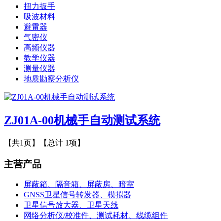
扭力扳手
吸波材料
避雷器
气密仪
高频仪器
教学仪器
测量仪器
地质勘察分析仪
ZJ01A-00机械手自动测试系统
【共1页】【总计 1项】
主营产品
屏蔽箱、隔音箱、屏蔽房、暗室
GNSS卫星信号转发器、模拟器
卫星信号放大器、卫星天线
网络分析仪/校准件、测试耗材、线缆组件