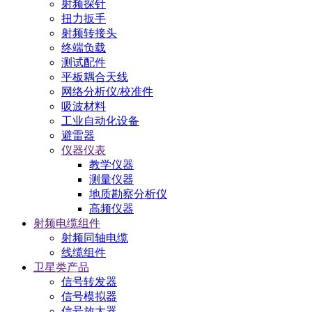
射频探针
扭力扳手
射频转接头
终端负载
测试配件
平板耦合天线
网络分析仪/校准件
吸波材料
工业自动化设备
避雷器
仪器仪表
教学仪器
测量仪器
地质勘察分析仪
高频仪器
射频电缆组件
射频同轴电缆
线缆组件
卫星类产品
信号转发器
信号模拟器
信号放大器